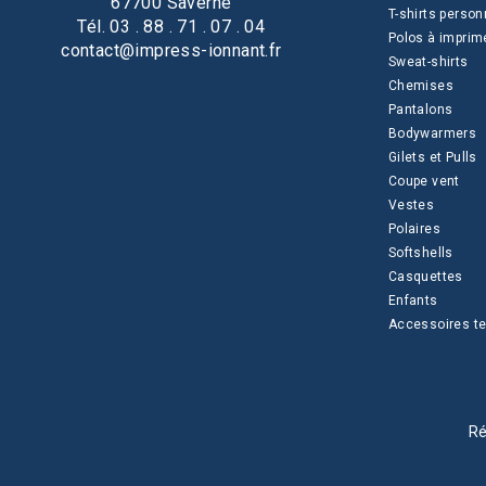
67700 Saverne
T-shirts person
Tél. 03 . 88 . 71 . 07 . 04
Polos à imprim
contact@impress-ionnant.fr
Sweat-shirts
Chemises
Pantalons
Bodywarmers
Gilets et Pulls
Coupe vent
Vestes
Polaires
Softshells
Casquettes
Enfants
Accessoires te
Ré