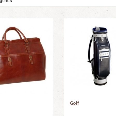
égories
s
Golf