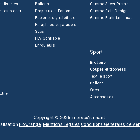
nalisables
Ballons
Gamme Silver Promo
er ou broder
Drapeaux et Fanions
Gamme Gold Design
Papier et signalétique
Gamme Platinium Luxe
Parapluies et parasols
Sacs
PLV Gonflable
Enrouleurs
Sport
Broderie
Coupes et trophées
Textile sport
Ballons
Sacs
xtile
Accessoires
Copyright © 2026 Impress'ionnant.
alisation
Flowrange
.
Mentions Légales
Conditions Générales de Ve