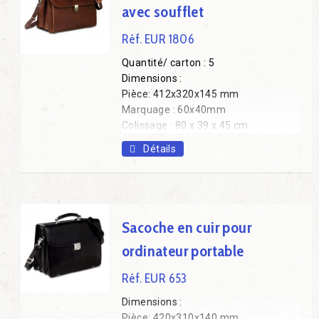
avec soufflet
Réf. EUR 1806
Quantité/ carton : 5
Dimensions :
Pièce: 412x320x145 mm
Marquage : 60x40mm
Colissage : 80 x 39 x 45 cm
Poids colis : 10 kg.
Détails
Sacoche en cuir pour
ordinateur portable
Réf. EUR 653
Dimensions :
Pièce: 420x310x140 mm