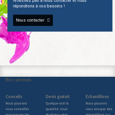
N'hésitez pas à nous contacter et nous
répondrons à vos besoins !
Nous contacter
Nos services
Conseils
Devis gratuit
Echantillons
Nous pouvons
Quelque-soit la
Nous pouvons
vous conseiller
quantité, nous
vous envoyer des
pour trouver les
étudions votre
échantillons sur