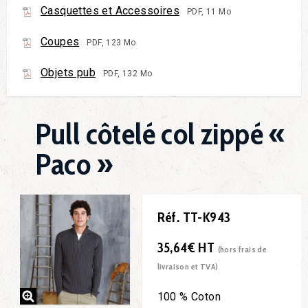
Casquettes et Accessoires
PDF, 11 Mo
Coupes
PDF, 123 Mo
Objets pub
PDF, 132 Mo
Pull côtelé col zippé «
Paco »
Réf. TT-K943
35,64€ HT
(hors frais de
livraison et TVA)
100 % Coton