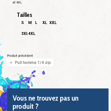
et 4XL
Tailles
S
M
L
XL
XXL
3XL
4XL
Produit précédent
Pull homme 1/4 zip
Vous ne trouvez pas un
produit ?