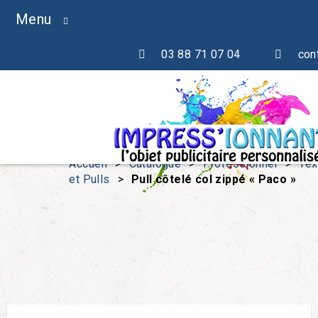
Menu
03 88 71 07 04
con
Accueil
>
Catalogue
>
Professionnel
>
Tex
et Pulls
>
Pull côtelé col zippé « Paco »