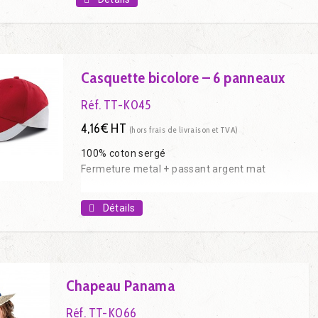
Casquette bicolore – 6 panneaux
Réf. TT-K045
4,16€ HT
(hors frais de livraison et TVA)
100% coton sergé
Fermeture metal + passant argent mat
Détails
Chapeau Panama
Réf. TT-K066