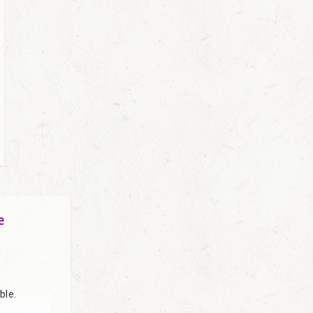
e
ble.