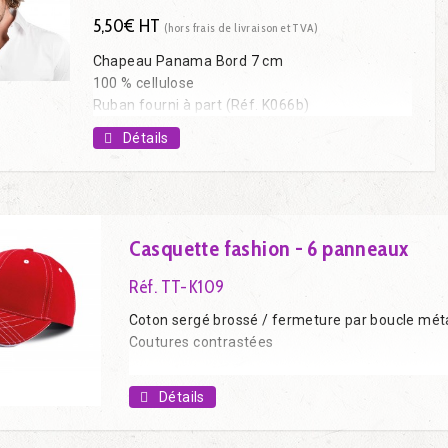
5,50€ HT
(hors frais de livraison et TVA)
Chapeau Panama Bord 7 cm
100 % cellulose
Ruban fourni à part (Réf. K066b)
Détails
Casquette fashion - 6 panneaux
Réf. TT-K109
Coton sergé brossé / fermeture par boucle mét
Coutures contrastées
Détails