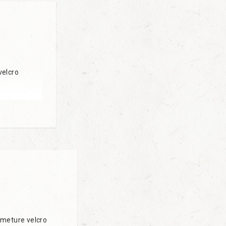
velcro
rmeture velcro