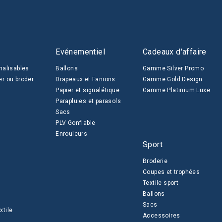
Evénementiel
Cadeaux d'affaire
nalisables
Ballons
Gamme Silver Promo
er ou broder
Drapeaux et Fanions
Gamme Gold Design
Papier et signalétique
Gamme Platinium Luxe
Parapluies et parasols
Sacs
PLV Gonflable
Enrouleurs
Sport
Broderie
Coupes et trophées
Textile sport
Ballons
Sacs
xtile
Accessoires