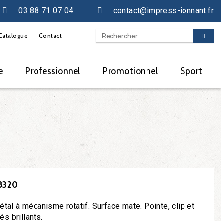
03 88 71 07 04
contact@impress-ionnant.fr
Catalogue
Contact
e
Professionnel
Promotionnel
Sport
8320
étal à mécanisme rotatif. Surface mate. Pointe, clip et
s brillants.