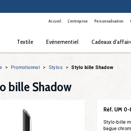
Accueil
L'entreprise
Personnalisation
Textile
Evénementiel
Cadeaux d'affair
e
>
Promotionnel
>
Stylos
>
Stylo bille Shadow
lo bille Shadow
Réf. UM 0-
Stylo-bille m
bague chromé