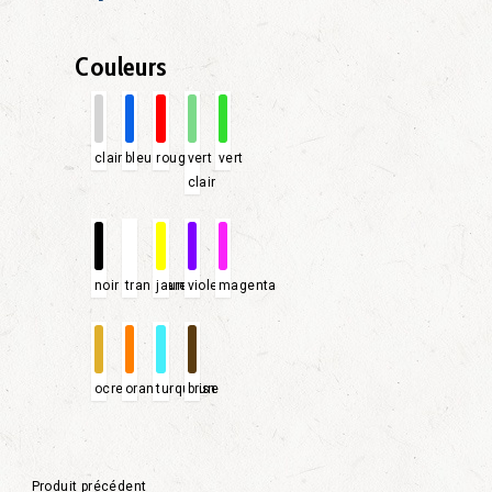
Couleurs
clair
bleu
rouge
vert
vert
clair
noir
transparent
jaune
violet
magenta
ocre
orange
turquoise
brun
Produit précédent