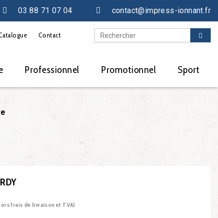
03 88 71 07 04
contact@impress-ionnant.fr
Catalogue
Contact
e
Professionnel
Promotionnel
Sport
ve
ARDY
hors frais de livraison et TVA)