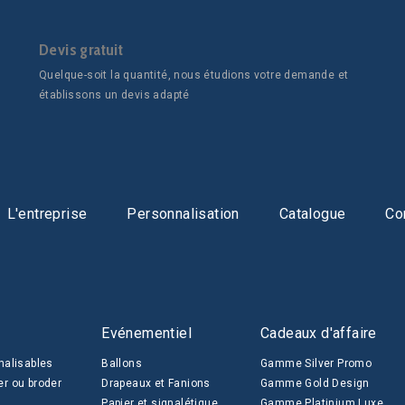
Devis gratuit
Quelque-soit la quantité, nous étudions votre demande et
établissons un devis adapté
L'entreprise
Personnalisation
Catalogue
Co
Evénementiel
Cadeaux d'affaire
nalisables
Ballons
Gamme Silver Promo
er ou broder
Drapeaux et Fanions
Gamme Gold Design
Papier et signalétique
Gamme Platinium Luxe