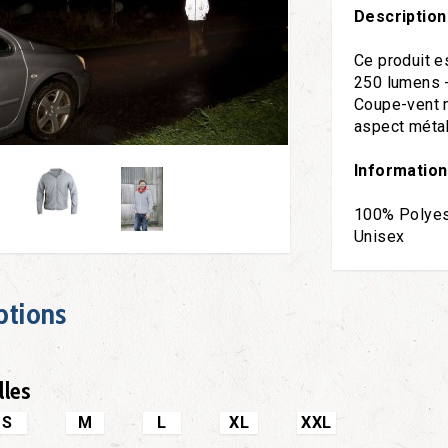
Description
Ce produit e
250 lumens - 
Coupe-vent 
aspect métal
Information
100% Polyes
Unisex
ptions
lles
S
M
L
XL
XXL